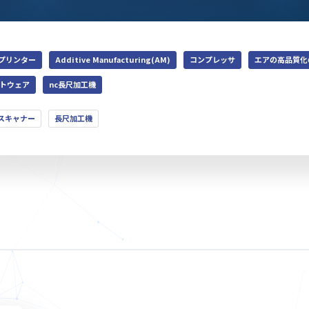
Dプリンター
Additive Manufacturing(AM)
コンプレッサ
エアの高品質化
トウェア
nc長尺加工機
スキャナー
長尺加工機