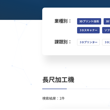
業種別：
3Dプリント技術
3
３Dスキャナー
ソフ
課題別：
３Dプリンター
３D
長尺加工機
検索結果：1件